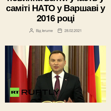
саміті НАТО у Варшаві у
2016 році
Від
lerume
28.02.2021
Автор
Дата
запису
запису