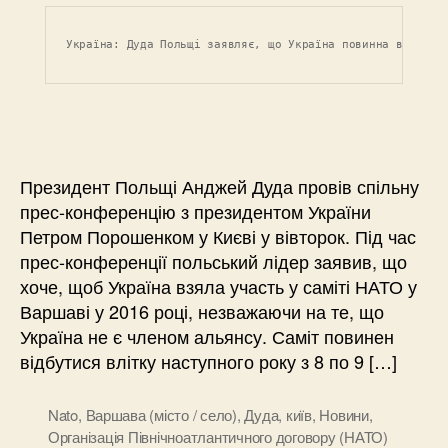
Україна: Дуда Польщі заявляє, що Україна повинна взяти у
Президент Польщі Анджей Дуда провів спільну
прес-конференцію з президентом України
Петром Порошенком у Києві у вівторок. Під час
прес-конференції польський лідер заявив, що
хоче, щоб Україна взяла участь у саміті НАТО у
Варшаві у 2016 році, незважаючи на те, що
Україна не є членом альянсу. Саміт повинен
відбутися влітку наступного року з 8 по 9 […]
Nato
,
Варшава (місто / село)
,
Дуда
,
київ
,
Новини
,
Організація Північноатлантичного договору (НАТО)