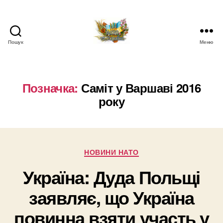
Пошук
Меню
НАТО
в
Україні.
Новини
Позначка:
Саміт у Варшаві 2016
про
року
НАТО
в
Україні
Категорії
НОВИНИ НАТО
Україна: Дуда Польщі
заявляє, що Україна
повинна взяти участь у