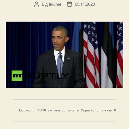
Від
lerume
03.11.2020
Автор
Дата
запису
запису
Естонія: "НАТО готове допомогти Україні", сказав Обама