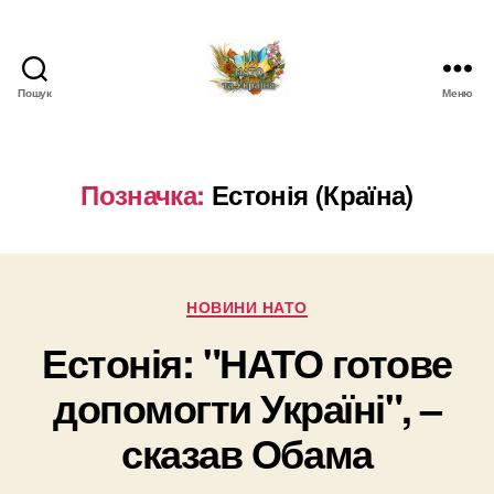
Пошук
Меню
НАТО
в
Україні.
Новини
Позначка:
Естонія (Країна)
про
НАТО
в
Україні
Категорії
НОВИНИ НАТО
Естонія: "НАТО готове
допомогти Україні", –
сказав Обама