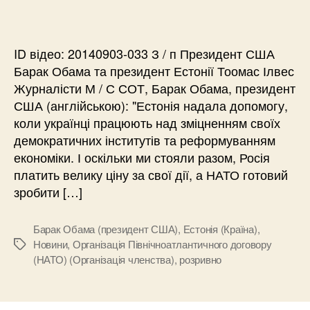
ID відео: 20140903-033 З / п Президент США
Барак Обама та президент Естонії Тоомас Ілвес
Журналісти М / С СОТ, Барак Обама, президент
США (англійською): "Естонія надала допомогу,
коли українці працюють над зміцненням своїх
демократичних інститутів та реформуванням
економіки. І оскільки ми стояли разом, Росія
платить велику ціну за свої дії, а НАТО готовий
зробити […]
Барак Обама (президент США)
,
Естонія (Країна)
,
Новини
,
Організація Північноатлантичного договору
Позначки
(НАТО) (Організація членства)
,
розривно