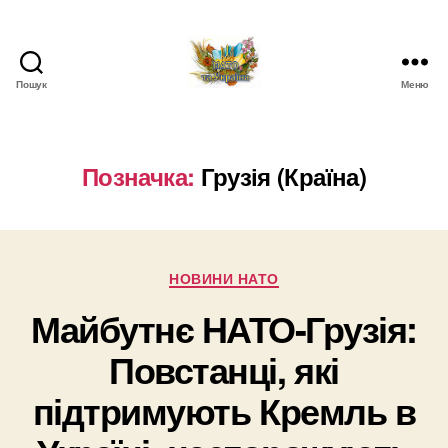
Пошук
Меню
НАТО
в
Україні.
Новини
Позначка:
Грузія (Країна)
про
НАТО
в
Україні
Категорії
НОВИНИ НАТО
Майбутнє НАТО-Грузія:
Повстанці, які
підтримують Кремль в