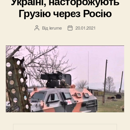
Україні, насторожують
Грузію через Росію
Від
lerume
20.01.2021
Автор
Дата
запису
запису