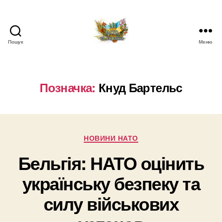
Пошук
Меню
НАТО
в
Україні.
Новини
Позначка:
Кнуд Бартельс
про
НАТО
в
Україні
Категорії
НОВИНИ НАТО
Бельгія: НАТО оцінить
українську безпеку та
силу військових