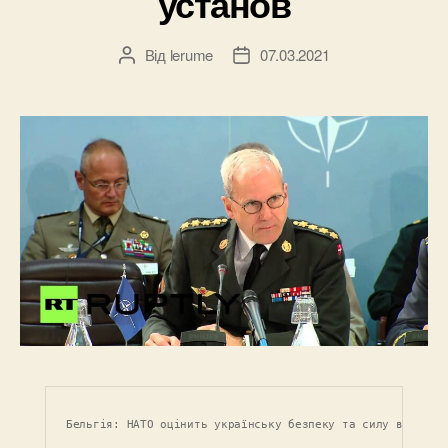
установ
Від
lerume
07.03.2021
Автор
Дата
запису
запису
Бельгія: НАТО оцінить українську безпеку та силу військо