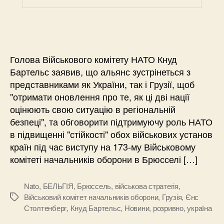
Голова Військового комітету НАТО Кнуд
Бартельс заявив, що альянс зустрінеться з
представниками як України, так і Грузії, щоб
"отримати оновлення про те, як ці дві нації
оцінюють свою ситуацію в регіональній
безпеці", та обговорити підтримуючу роль НАТО
в підвищенні "стійкості" обох військових установ
країн під час виступу на 173-му Військовому
комітеті начальників оборони в Брюсселі […]
Nato
,
БЕЛЬГІЯ
,
Брюссель
,
військова стратегія
,
Військовий комітет начальників оборони
,
Грузія
,
Єнс
Позначки
Столтенберг
,
Кнуд Бартельс
,
Новини
,
розривно
,
україна