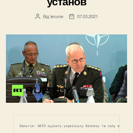
установ
Від
lerume
07.03.2021
Автор
Дата
запису
запису
Бельгія: НАТО оцінить українську безпеку та силу військо