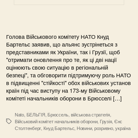
Голова Військового комітету НАТО Кнуд
Бартельс заявив, що альянс зустрінеться з
представниками як України, так і Грузії, щоб
"отримати оновлення про те, як ці дві нації
оцінюють свою ситуацію в регіональній
безпеці", та обговорити підтримуючу роль НАТО
в підвищенні "стійкості" обох військових установ
країн під час виступу на 173-му Військовому
комітеті начальників оборони в Брюсселі […]
Nato
,
БЕЛЬГІЯ
,
Брюссель
,
військова стратегія
,
Військовий комітет начальників оборони
,
Грузія
,
Єнс
Позначки
Столтенберг
,
Кнуд Бартельс
,
Новини
,
розривно
,
україна