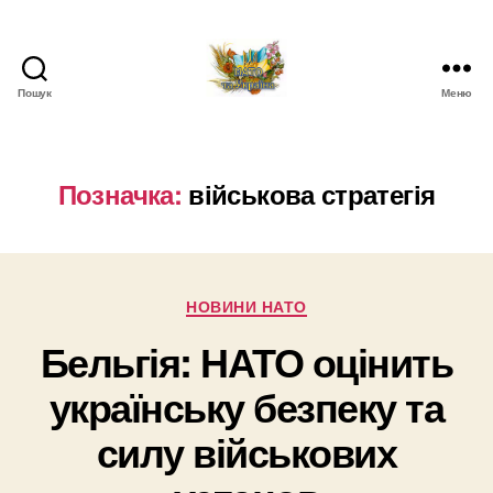
Пошук
Меню
НАТО
в
Україні.
Новини
Позначка:
військова стратегія
про
НАТО
в
Україні
Категорії
НОВИНИ НАТО
Бельгія: НАТО оцінить
українську безпеку та
силу військових