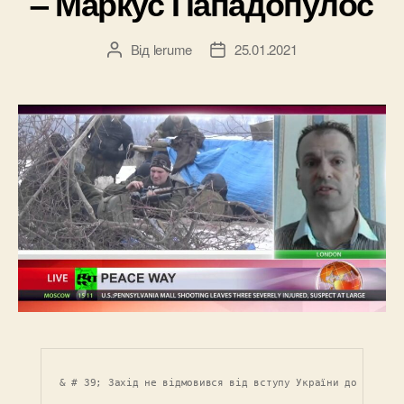
– Маркус Пападопулос
Від
lerume
25.01.2021
Автор
Дата
запису
запису
& # 39; Захід не відмовився від вступу України до НАТО &