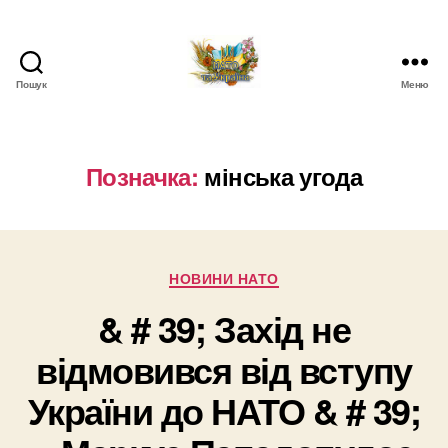
Пошук
Меню
НАТО
в
Україні.
Новини
Позначка:
мінська угода
про
НАТО
в
Україні
Категорії
НОВИНИ НАТО
& # 39; Захід не
відмовився від вступу
України до НАТО & # 39;