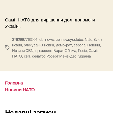
Саміт НАТО для вирішення долі допомоги
Україні.
3762997763001
,
cbnnews
,
cbnnewsyoutube
,
Nato
,
блок
новин
,
блокування новин
,
демократ
,
європа
,
Новини
,
Позначки
Новини CBN
,
президент Барак Обама
,
Росія
,
Саміт
НАТО
,
світ
,
сенатор Роберт Менендес
,
україна
Головна
Новини НАТО
Недавні записи