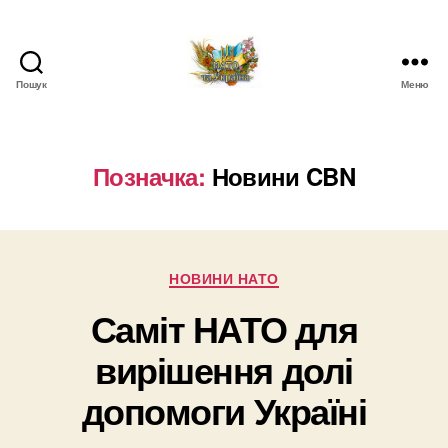
Пошук
Меню
НАТО
в
Україні.
Новини
Позначка:
Новини CBN
про
НАТО
в
Україні
Категорії
НОВИНИ НАТО
Саміт НАТО для
вирішення долі
допомоги Україні