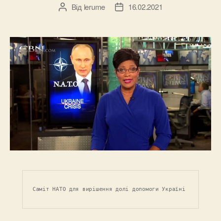
Від
lerume
16.02.2021
Автор
Дата
запису
запису
Саміт НАТО для вирішення долі допомоги Україні