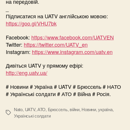
на передовій.
_
Підписатися на UATV англійською мовою:
https://goo.gl/VHU7bk
Facebook:
https://www.facebook.com/UATVEN
Twitter:
https://twitter.com/UATV_en
Instagram:
https://www.instagram.com/uatv.en
Дивіться UATV у прямому ефірі:
http://eng.uatv.ua/
# Новини # Україна # UATV # Брюссель # НАТО
# Українські солдати # АТО # Війна # Росія.
Nato
,
UATV
,
АТО
,
Брюссель
,
війни
,
Новини
,
україна
,
Позначки
Українські солдати