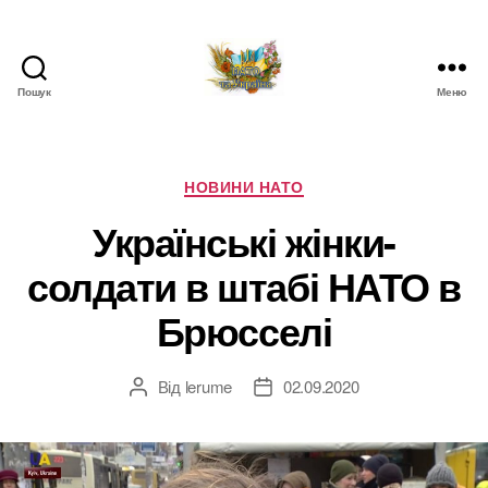
Пошук
Меню
НАТО
в
Україні.
Новини
Категорії
НОВИНИ НАТО
про
Українські жінки-
НАТО
в
солдати в штабі НАТО в
Україні
Брюсселі
Від
lerume
02.09.2020
Автор
Дата
запису
запису