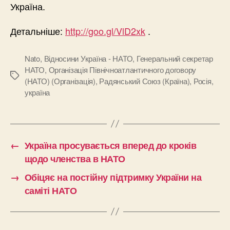
Україна.
Детальніше:
http://goo.gl/VlD2xk
.
Nato
,
Відносини Україна - НАТО
,
Генеральний секретар
НАТО
,
Організація Північноатлантичного договору
Позначки
(НАТО) (Організація)
,
Радянський Союз (Країна)
,
Росія
,
україна
←
Україна просувається вперед до кроків
щодо членства в НАТО
→
Обіцяє на постійну підтримку України на
саміті НАТО