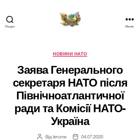
Пошук
Меню
НАТО
в
Україні.
Новини
Категорії
НОВИНИ НАТО
про
Заява Генерального
НАТО
в
секретаря НАТО після
Україні
Північноатлантичної
ради та Комісії НАТО-
Україна
Від
lerume
04.07.2020
Автор
Дата