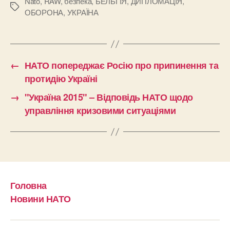
Nato
,
RAW
,
безпека
,
БЕЛЬГІЯ
,
ДИПЛОМАЦІЯ
,
Позначки
ОБОРОНА
,
УКРАЇНА
←
НАТО попереджає Росію про припинення та
протидію Україні
→
"Україна 2015" – Відповідь НАТО щодо
управління кризовими ситуаціями
Головна
Новини НАТО