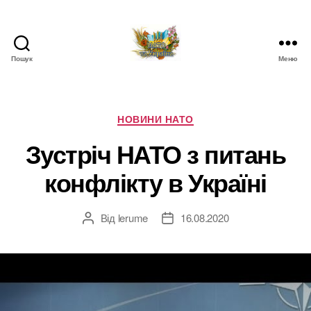
Пошук
Меню
НАТО
в
Україні.
Новини
Категорії
НОВИНИ НАТО
про
Зустріч НАТО з питань
НАТО
в
конфлікту в Україні
Україні
Від
lerume
16.08.2020
Автор
Дата
запису
запису