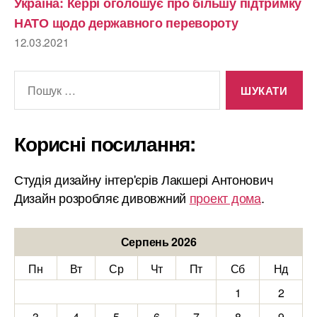
Україна: Керрі оголошує про більшу підтримку
НАТО щодо державного перевороту
12.03.2021
Шукати:
Корисні посилання:
Студія дизайну інтер'єрів Лакшері Антонович
Дизайн розробляє дивовжний
проект дома
.
Серпень 2026
Пн
Вт
Ср
Чт
Пт
Сб
Нд
1
2
3
4
5
6
7
8
9