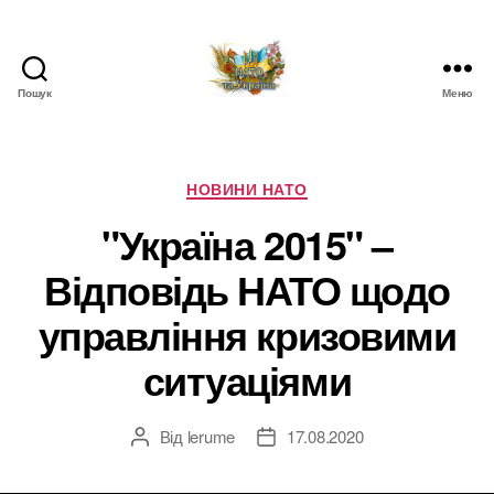
Пошук
Меню
НАТО
в
Україні.
Новини
Категорії
НОВИНИ НАТО
про
"Україна 2015" –
НАТО
в
Відповідь НАТО щодо
Україні
управління кризовими
ситуаціями
Від
lerume
17.08.2020
Автор
Дата
запису
запису