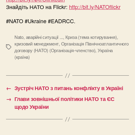
Знайдіть НАТО на Flickr:
http://bit.ly/NATOflickr
#NATO #Ukraine #EADRCC.
Nato
,
аварійні ситуації ...
,
Криза (тема котирування)
,
кризовий менеджмент
,
Організація Північноатлантичного
Позначки
договору (НАТО) (Організація-членство)
,
Україна
(країна)
←
Зустріч НАТО з питань конфлікту в Україні
→
Глави зовнішньої політики НАТО та ЄС
щодо України