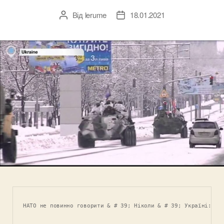
Від
lerume
18.01.2021
Автор
Дата
запису
запису
НАТО не повинно говорити & # 39; Ніколи & # 39; Україні: Пр