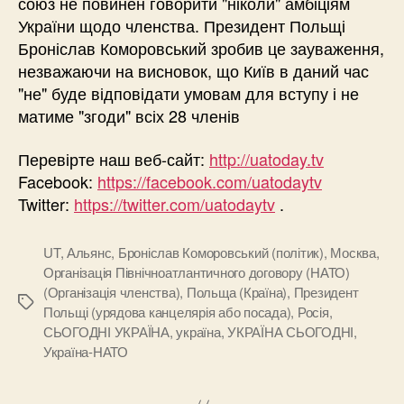
союз не повинен говорити "ніколи" амбіціям
України щодо членства. Президент Польщі
Броніслав Коморовський зробив це зауваження,
незважаючи на висновок, що Київ в даний час
"не" буде відповідати умовам для вступу і не
матиме "згоди" всіх 28 членів
Перевірте наш веб-сайт:
http://uatoday.tv
Facebook:
https://facebook.com/uatodaytv
Twitter:
https://twitter.com/uatodaytv
.
UT
,
Альянс
,
Броніслав Коморовський (політик)
,
Москва
,
Організація Північноатлантичного договору (НАТО)
(Організація членства)
,
Польща (Країна)
,
Президент
Позначки
Польщі (урядова канцелярія або посада)
,
Росія
,
СЬОГОДНІ УКРАЇНА
,
україна
,
УКРАЇНА СЬОГОДНІ
,
Україна-НАТО