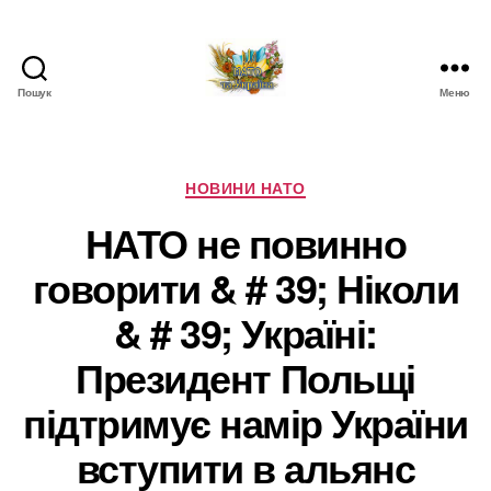
Пошук
Меню
НАТО
в
Україні.
Новини
Категорії
НОВИНИ НАТО
про
НАТО не повинно
НАТО
в
говорити & # 39; Ніколи
Україні
& # 39; Україні:
Президент Польщі
підтримує намір України
вступити в альянс