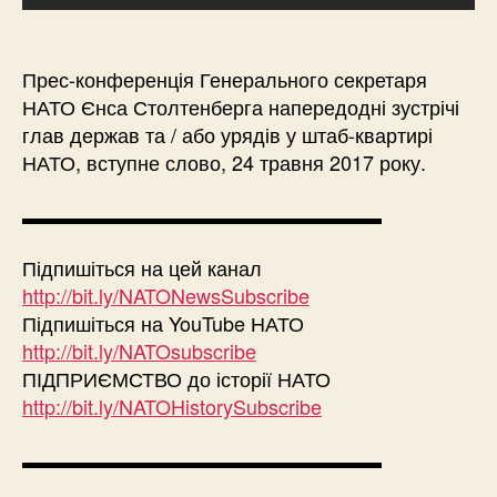
Прес-конференція Генерального секретаря
НАТО Єнса Столтенберга напередодні зустрічі
глав держав та / або урядів у штаб-квартирі
НАТО, вступне слово, 24 травня 2017 року.
▬▬▬▬▬▬▬▬▬▬▬▬▬▬▬▬▬▬
Підпишіться на цей канал
http://bit.ly/NATONewsSubscribe
Підпишіться на YouTube НАТО
http://bit.ly/NATOsubscribe
ПІДПРИЄМСТВО до історії НАТО
http://bit.ly/NATOHistorySubscribe
▬▬▬▬▬▬▬▬▬▬▬▬▬▬▬▬▬▬