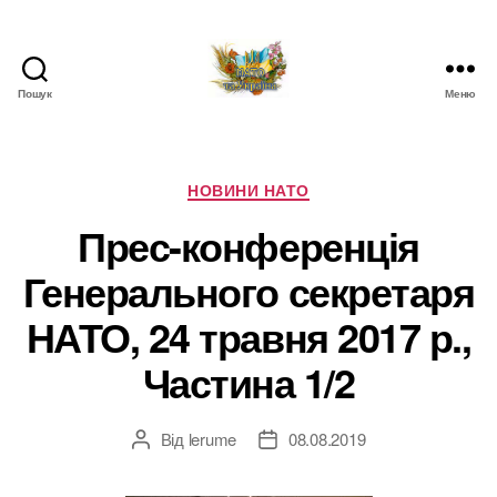
Пошук
Меню
НАТО
в
Україні.
Новини
Категорії
НОВИНИ НАТО
про
Прес-конференція
НАТО
в
Генерального секретаря
Україні
НАТО, 24 травня 2017 р.,
Частина 1/2
Від
lerume
08.08.2019
Автор
Дата
запису
запису