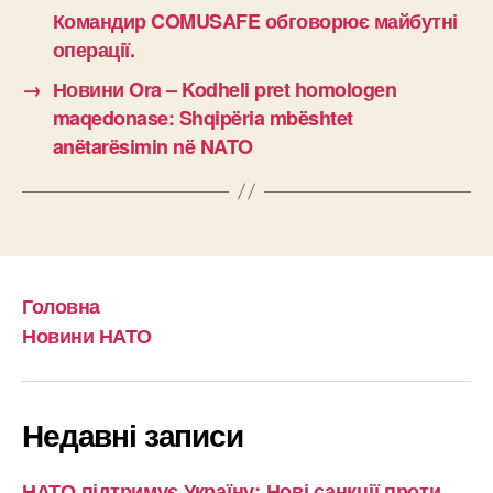
Командир COMUSAFE обговорює майбутні
операції.
→
Новини Ora – Kodheli pret homologen
maqedonase: Shqipëria mbështet
anëtarësimin në NATO
Головна
Новини НАТО
Недавні записи
НАТО підтримує Україну: Нові санкції проти