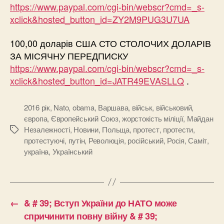
https://www.paypal.com/cgi-bin/webscr?cmd=_s-
xclick&hosted_button_id=ZY2M9PUG3U7UA
100,00 доларів США СТО СТОЛОЧИХ ДОЛАРІВ
ЗА МІСЯЧНУ ПЕРЕДПИСКУ
https://www.paypal.com/cgi-bin/webscr?cmd=_s-
xclick&hosted_button_id=JATR49EVASLLQ
.
2016 рік
,
Nato
,
obama
,
Варшава
,
військ
,
військовий
,
європа
,
Європейський Союз
,
жорстокість міліції
,
Майдан
Незалежності
,
Новини
,
Польща
,
протест
,
протести
,
Позначки
протестуючі
,
путін
,
Революція
,
російський
,
Росія
,
Саміт
,
україна
,
Український
←
& # 39; Вступ України до НАТО може
спричинити повну війну & # 39;