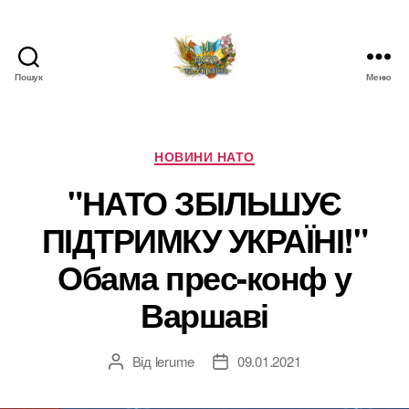
Пошук
Меню
НАТО
в
Україні.
Новини
Категорії
НОВИНИ НАТО
про
"НАТО ЗБІЛЬШУЄ
НАТО
в
ПІДТРИМКУ УКРАЇНІ!"
Україні
Обама прес-конф у
Варшаві
Від
lerume
09.01.2021
Автор
Дата
запису
запису