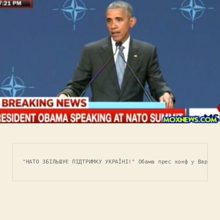
"НАТО ЗБІЛЬШУЄ ПІДТРИМКУ УКРАЇНІ!" Обама прес конф у Варшав