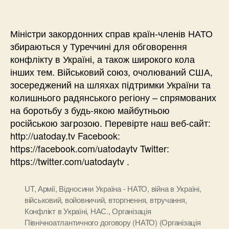
Міністри закордонних справ країн-членів НАТО
збираються у Туреччині для обговорення
конфлікту в Україні, а також широкого кола
інших тем. Військовий союз, очолюваний США,
зосереджений на шляхах підтримки України та
колишнього радянського регіону – спрямованих
на боротьбу з будь-якою майбутньою
російською загрозою. Перевірте наш веб-сайт:
http://uatoday.tv Facebook:
https://facebook.com/uatodaytv Twitter:
https://twitter.com/uatodaytv .
UT
,
Армії
,
Відносини Україна - НАТО
,
війна в Україні
,
військовий
,
войовничий
,
вторгнення
,
втручання
,
Конфлікт в Україні
,
НАС.
,
Організація
Північноатлантичного договору (НАТО) (Організація