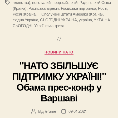
членства)
,
повсталий
,
проросійський
,
Радянський Союз
Позначки
(Країна)
,
Російська агресія
,
Російська підтримка
,
Росія
,
Росія (Країна ...
,
Сполучені Штати Америки (Країна)
,
східна Україна
,
СЬОГОДНІ УКРАЇНА
,
україна
,
УКРАЇНА
СЬОГОДНІ
,
Українська криза
Категорії
НОВИНИ НАТО
"НАТО ЗБІЛЬШУЄ
ПІДТРИМКУ УКРАЇНІ!"
Обама прес-конф у
Варшаві
Від
lerume
09.01.2021
Автор
Дата
запису
запису