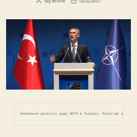
Від
lerume
02.02.2021
Автор
Дата
запису
запису
Оновлення дискусії щодо НАТО в Україні: Міністри закордо