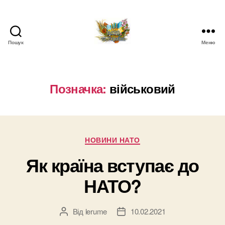
Пошук
Меню
НАТО
в
Україні.
Новини
Позначка:
військовий
про
НАТО
в
Україні
Категорії
НОВИНИ НАТО
Як країна вступає до
НАТО?
Від
lerume
10.02.2021
Автор
Дата
запису
запису