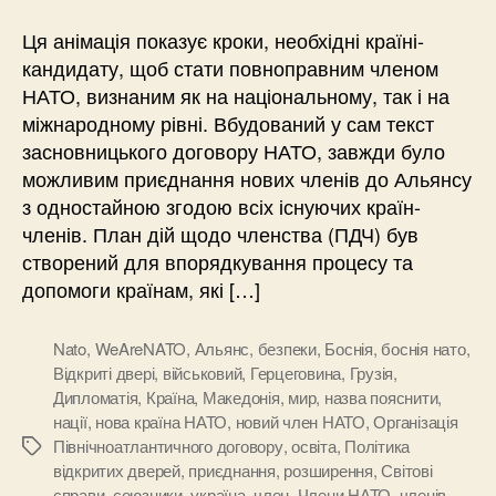
Ця анімація показує кроки, необхідні країні-
кандидату, щоб стати повноправним членом
НАТО, визнаним як на національному, так і на
міжнародному рівні. Вбудований у сам текст
засновницького договору НАТО, завжди було
можливим приєднання нових членів до Альянсу
з одностайною згодою всіх існуючих країн-
членів. План дій щодо членства (ПДЧ) був
створений для впорядкування процесу та
допомоги країнам, які […]
Nato
,
WeAreNATO
,
Альянс
,
безпеки
,
Боснія
,
боснія нато
,
Відкриті двері
,
військовий
,
Герцеговина
,
Грузія
,
Дипломатія
,
Країна
,
Македонія
,
мир
,
назва пояснити
,
нації
,
нова країна НАТО
,
новий член НАТО
,
Організація
Північноатлантичного договору
,
освіта
,
Політика
Позначки
відкритих дверей
,
приєднання
,
розширення
,
Світові
справи
,
союзники
,
україна
,
член
,
Члени НАТО
,
членів
,