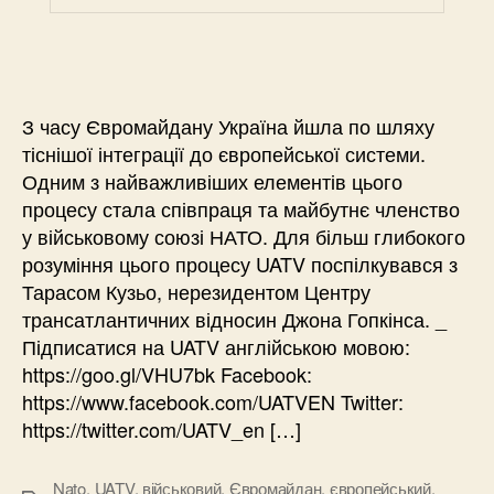
З часу Євромайдану Україна йшла по шляху
тіснішої інтеграції до європейської системи.
Одним з найважливіших елементів цього
процесу стала співпраця та майбутнє членство
у військовому союзі НАТО. Для більш глибокого
розуміння цього процесу UATV поспілкувався з
Тарасом Кузьо, нерезидентом Центру
трансатлантичних відносин Джона Гопкінса. _
Підписатися на UATV англійською мовою:
https://goo.gl/VHU7bk Facebook:
https://www.facebook.com/UATVEN Twitter:
https://twitter.com/UATV_en […]
Nato
,
UATV
,
військовий
,
Євромайдан
,
європейський
,