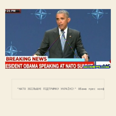
"НАТО ЗБІЛЬШУЄ ПІДТРИМКУ УКРАЇНІ!" Обама прес конф у Вар