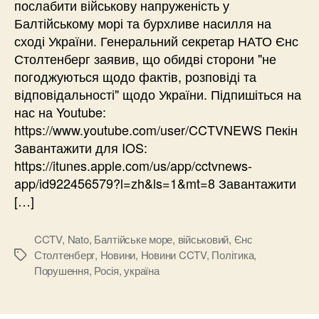
послабити військову напруженість у
Балтійському морі та бурхливе насилля на
сході України. Генеральний секретар НАТО Єнс
Столтенберг заявив, що обидві сторони "не
погоджуються щодо фактів, розповіді та
відповідальності" щодо України. Підпишіться на
нас на Youtube:
https://www.youtube.com/user/CCTVNEWS Пекін
Завантажити для IOS:
https://itunes.apple.com/us/app/cctvnews-
app/id922456579?l=zh&ls=1&mt=8 Завантажити
[…]
CCTV
,
Nato
,
Балтійське море
,
військовий
,
Єнс
Столтенберг
,
Новини
,
Новини CCTV
,
Політика
,
Позначки
Порушення
,
Росія
,
україна