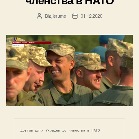
Від
lerume
01.12.2020
Автор
Дата
запису
запису
Довгий шлях України до членства в НАТО