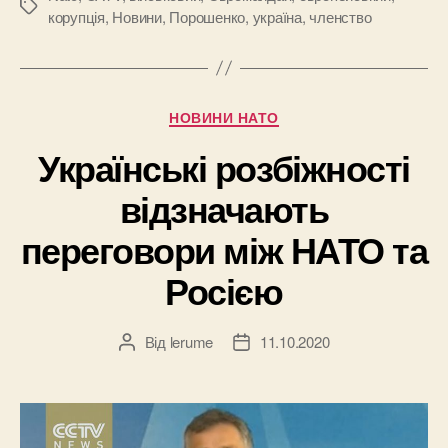
Позначки
корупція
,
Новини
,
Порошенко
,
україна
,
членство
Категорії
НОВИНИ НАТО
Українські розбіжності
відзначають
переговори між НАТО та
Росією
Від
lerume
11.10.2020
Автор
Дата
запису
запису