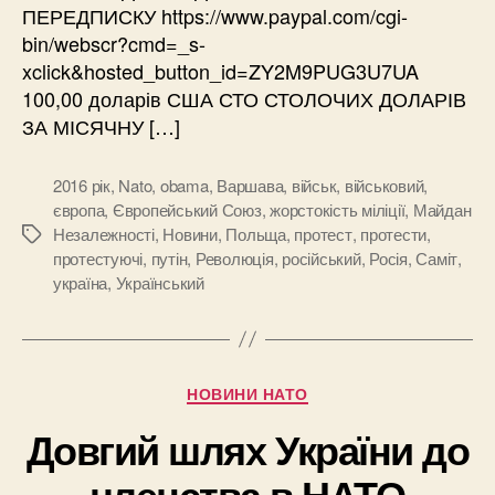
ПЕРЕДПИСКУ https://www.paypal.com/cgi-
bin/webscr?cmd=_s-
xclick&hosted_button_id=ZY2M9PUG3U7UA
100,00 доларів США СТО СТОЛОЧИХ ДОЛАРІВ
ЗА МІСЯЧНУ […]
2016 рік
,
Nato
,
obama
,
Варшава
,
військ
,
військовий
,
європа
,
Європейський Союз
,
жорстокість міліції
,
Майдан
Незалежності
,
Новини
,
Польща
,
протест
,
протести
,
Позначки
протестуючі
,
путін
,
Революція
,
російський
,
Росія
,
Саміт
,
україна
,
Український
Категорії
НОВИНИ НАТО
Довгий шлях України до
членства в НАТО