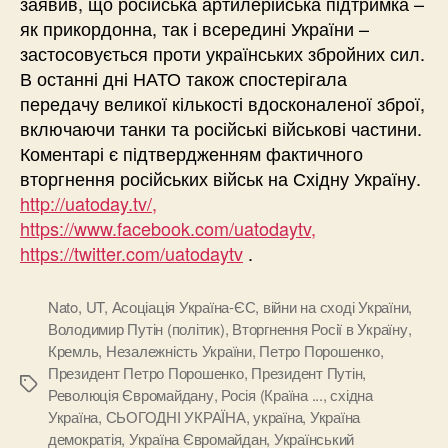
заявив, що російська артилерійська підтримка –
як прикордонна, так і всередині України –
застосовується проти українських збройних сил.
В останні дні НАТО також спостерігала
передачу великої кількості вдосконаленої зброї,
включаючи танки та російські військові частини.
Коментарі є підтвердженням фактичного
вторгнення російських військ на Східну Україну.
http://uatoday.tv/,
https://www.facebook.com/uatodaytv,
https://twitter.com/uatodaytv
.
Nato
,
UT
,
Асоціація Україна-ЄС
,
війни на сході України
,
Володимир Путін (політик)
,
Вторгнення Росії в Україну
,
Кремль
,
Незалежність України
,
Петро Порошенко
,
Президент Петро Порошенко
,
Президент Путін
,
Позначки
Революція Євромайдану
,
Росія (Країна ...
,
східна
Україна
,
СЬОГОДНІ УКРАЇНА
,
україна
,
Україна
демократія
,
Україна Євромайдан
,
Український