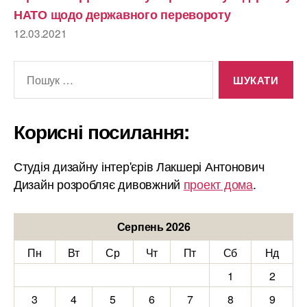
НАТО щодо державного перевороту
12.03.2021
Шукати:
Корисні посилання:
Студія дизайну інтер'єрів Лакшері Антонович
Дизайн розробляє дивовжний
проект дома
.
Серпень 2026
Пн
Вт
Ср
Чт
Пт
Сб
Нд
1
2
3
4
5
6
7
8
9