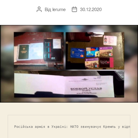
Від
lerume
30.12.2020
Автор
Дата
запису
запису
Російська армія в Україні: НАТО звинувачує Кремль у відправ