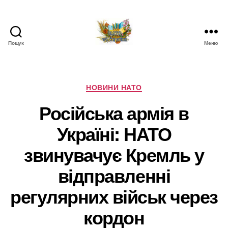
Пошук
Меню
НАТО
в
Україні.
Новини
Категорії
НОВИНИ НАТО
про
Російська армія в
НАТО
в
Україні: НАТО
Україні
звинувачує Кремль у
відправленні
регулярних військ через
кордон