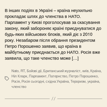
В інших подіях в Україні – країна неухильно
прокладає шлях до членства в НАТО.
Парламент у Києві проголосував за скасування
закону, який забороняє країні приєднуватися до
будь-яких військових блоків, який діє з 2010
року. Незабаром після обрання президентом
Петро Порошенко заявив, що країна в
майбутньому приєднається до НАТО. Росія вже
заявила, що таке членство може […]
Nato
,
RT
,
Бойові дії
,
Британський журналіст
,
київ
,
Країна
,
Ніл Кларк
,
Парламент
,
Патернство
,
Петро Порошенко
,
Позначки
Росія
,
Росія сьогодні
,
східна Україна
,
Тероризм
,
україна
,
членство