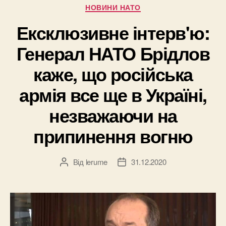
Категорії
НОВИНИ НАТО
Ексклюзивне інтерв'ю:
Генерал НАТО Брідлов
каже, що російська
армія все ще в Україні,
незважаючи на
припинення вогню
Від
lerume
31.12.2020
Автор
Дата
запису
запису