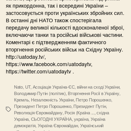
як прикордонна, так і всередині України –
застосовується проти українських збройних сил.
В останні дні НАТО також спостерігала
передачу великої кількості вдосконаленої зброї,
включаючи танки та російські військові частини.
Коментарі є підтвердженням фактичного
вторгнення російських військ на Східну Україну.
http://uatoday.tv/,
https://www.facebook.com/uatodaytv,
https://twitter.com/uatodaytv .
Nato
,
UT
,
Асоціація Україна-ЄС
,
війни на сході України
,
Володимир Путін (політик)
,
Вторгнення Росії в Україну
,
Кремль
,
Незалежність України
,
Петро Порошенко
,
Президент Петро Порошенко
,
Президент Путін
,
Позначки
Революція Євромайдану
,
Росія (Країна ...
,
східна
Україна
,
СЬОГОДНІ УКРАЇНА
,
україна
,
Україна
демократія
,
Україна Євромайдан
,
Український