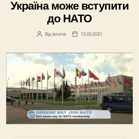
Україна може вступити
до НАТО
Від
lerume
13.02.2021
Автор
Дата
запису
запису