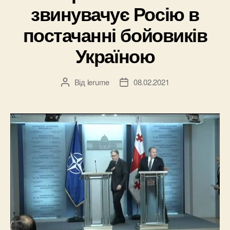
звинувачує Росію в
постачанні бойовиків
Україною
Від
lerume
08.02.2021
Автор
Дата
запису
запису