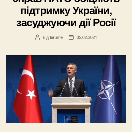
підтримку України,
засуджуючи дії Росії
Від
lerume
02.02.2021
Автор
Дата
запису
запису