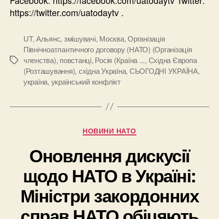
https://twitter.com/uatodaytv .
UT
,
Альянс
,
змішувачі
,
Москва
,
Організація
Північноатлантичного договору (НАТО) (Організація
членства)
,
повстанці
,
Росія (Країна ...
,
Східна Європа
Позначки
(Розташування)
,
східна Україна
,
СЬОГОДНІ УКРАЇНА
,
україна
,
український конфлікт
Категорії
НОВИНИ НАТО
Оновлення дискусії
щодо НАТО в Україні:
Міністри закордонних
справ НАТО обіцяють