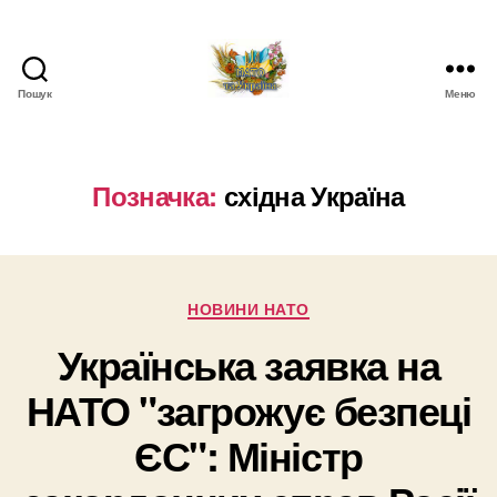
Пошук
Меню
НАТО
в
Україні.
Новини
Позначка:
східна Україна
про
НАТО
в
Україні
Категорії
НОВИНИ НАТО
Українська заявка на
НАТО "загрожує безпеці
ЄС": Міністр