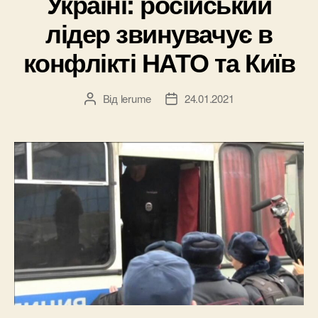
Україні: російський
лідер звинувачує в
конфлікті НАТО та Київ
Від
lerume
24.01.2021
Автор
Дата
запису
запису