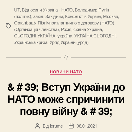
UT
,
Відносини Україна - НАТО
,
Володимир Путін
(політик)
,
захід
,
Західний
,
Конфлікт в Україні
,
Москва
,
Організація Північноатлантичного договору (НАТО)
Позначки
(Організація членства)
,
Росія
,
східна Україна
,
СЬОГОДНІ УКРАЇНА
,
україна
,
УКРАЇНА СЬОГОДНІ
,
Українська криза
,
Уряд України (уряд)
Категорії
НОВИНИ НАТО
& # 39; Вступ України до
НАТО може спричинити
повну війну & # 39;
Від
lerume
08.01.2021
Автор
Дата