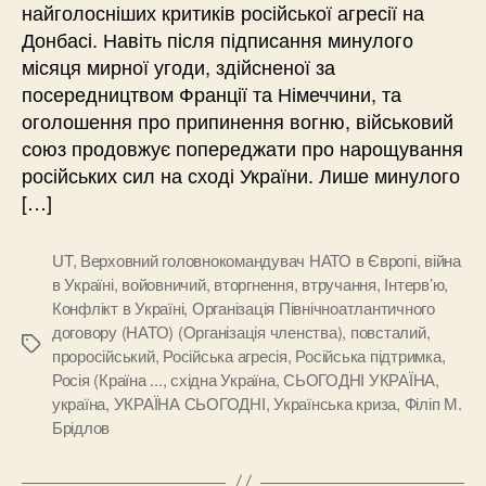
найголосніших критиків російської агресії на
Донбасі. Навіть після підписання минулого
місяця мирної угоди, здійсненої за
посередництвом Франції та Німеччини, та
оголошення про припинення вогню, військовий
союз продовжує попереджати про нарощування
російських сил на сході України. Лише минулого
[…]
UT
,
Верховний головнокомандувач НАТО в Європі
,
війна
в Україні
,
войовничий
,
вторгнення
,
втручання
,
Інтерв’ю
,
Конфлікт в Україні
,
Організація Північноатлантичного
договору (НАТО) (Організація членства)
,
повсталий
,
Позначки
проросійський
,
Російська агресія
,
Російська підтримка
,
Росія (Країна ...
,
східна Україна
,
СЬОГОДНІ УКРАЇНА
,
україна
,
УКРАЇНА СЬОГОДНІ
,
Українська криза
,
Філіп М.
Брідлов