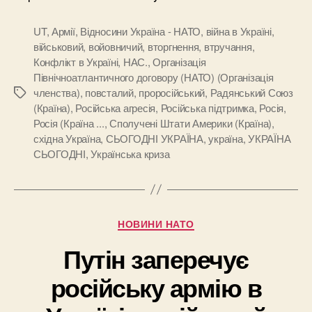
UT
,
Армії
,
Відносини Україна - НАТО
,
війна в Україні
,
військовий
,
войовничий
,
вторгнення
,
втручання
,
Конфлікт в Україні
,
НАС.
,
Організація
Північноатлантичного договору (НАТО) (Організація
членства)
,
повсталий
,
проросійський
,
Радянський Союз
Позначки
(Країна)
,
Російська агресія
,
Російська підтримка
,
Росія
,
Росія (Країна ...
,
Сполучені Штати Америки (Країна)
,
східна Україна
,
СЬОГОДНІ УКРАЇНА
,
україна
,
УКРАЇНА
СЬОГОДНІ
,
Українська криза
Категорії
НОВИНИ НАТО
Путін заперечує
російську армію в