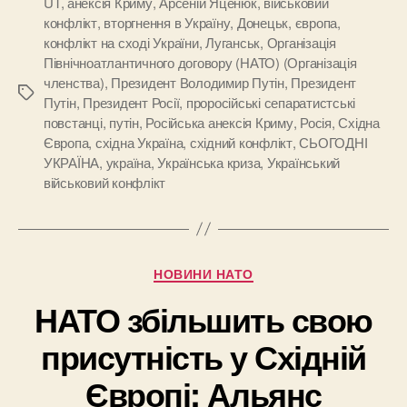
UT
,
анексія Криму
,
Арсеній Яценюк
,
військовий
конфлікт
,
вторгнення в Україну
,
Донецьк
,
європа
,
конфлікт на сході України
,
Луганськ
,
Організація
Північноатлантичного договору (НАТО) (Організація
членства)
,
Президент Володимир Путін
,
Президент
Позначки
Путін
,
Президент Росії
,
проросійські сепаратистські
повстанці
,
путін
,
Російська анексія Криму
,
Росія
,
Східна
Європа
,
східна Україна
,
східний конфлікт
,
СЬОГОДНІ
УКРАЇНА
,
україна
,
Українська криза
,
Український
військовий конфлікт
Категорії
НОВИНИ НАТО
НАТО збільшить свою
присутність у Східній
Європі: Альянс