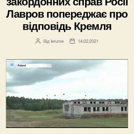
закордонних справ Росії
Лавров попереджає про
відповідь Кремля
Від
lerume
14.02.2021
Автор
Дата
запису
запису