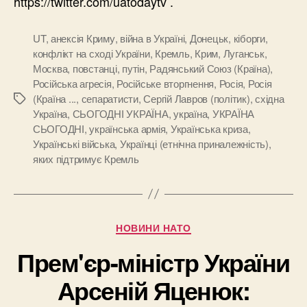
https://twitter.com/uatodaytv .
UT
,
анексія Криму
,
війна в Україні
,
Донецьк
,
кіборги
,
конфлікт на сході України
,
Кремль
,
Крим
,
Луганськ
,
Москва
,
повстанці
,
путін
,
Радянський Союз (Країна)
,
Російська агресія
,
Російське вторгнення
,
Росія
,
Росія
(Країна ...
,
сепаратисти
,
Сергій Лавров (політик)
,
східна
Позначки
Україна
,
СЬОГОДНІ УКРАЇНА
,
україна
,
УКРАЇНА
СЬОГОДНІ
,
українська армія
,
Українська криза
,
Українські війська
,
Українці (етнічна приналежність)
,
яких підтримує Кремль
Категорії
НОВИНИ НАТО
Прем'єр-міністр України
Арсеній Яценюк: