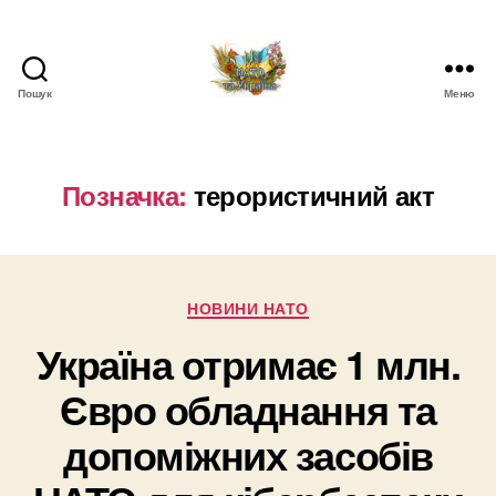
Пошук
Меню
НАТО
в
Україні.
Новини
Позначка:
терористичний акт
про
НАТО
в
Україні
Категорії
НОВИНИ НАТО
Україна отримає 1 млн.
Євро обладнання та
допоміжних засобів