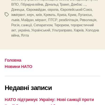
ВПО
,
Гібридна війна
,
Дональд Трамп
,
Донбас ...
,
Донецьк
,
Євромайдан
,
європа
,
Європейський Союз
,
іммігрант
,
керч
,
київ
,
Кремль
,
Криза
,
Крим
,
Луганськ
,
Позначки
львів
,
Майдан
,
мігрант
,
ПТСР
,
реабілітація
,
Революція
,
Росія
,
санкції
,
Сепаратизм
,
Тероризм
,
терористичний
акт
,
україна
,
Український
,
Ультраправо
,
Харків
,
Холодна
війна
,
Ялта
Головна
Новини НАТО
Недавні записи
НАТО підтримує Україну: Нові санкції проти