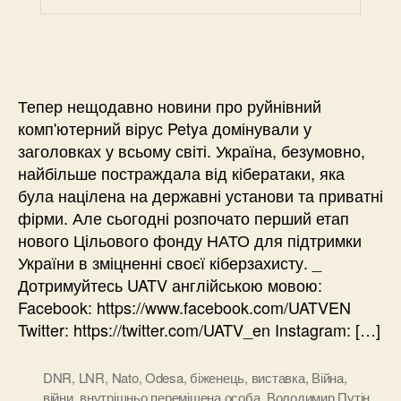
Тепер нещодавно новини про руйнівний
комп'ютерний вірус Petya домінували у
заголовках у всьому світі. Україна, безумовно,
найбільше постраждала від кібератаки, яка
була націлена на державні установи та приватні
фірми. Але сьогодні розпочато перший етап
нового Цільового фонду НАТО для підтримки
України в зміцненні своєї кіберзахисту. _
Дотримуйтесь UATV англійською мовою:
Facebook: https://www.facebook.com/UATVEN
Twitter: https://twitter.com/UATV_en Instagram: […]
DNR
,
LNR
,
Nato
,
Odesa
,
біженець
,
виставка
,
Війна
,
війни
,
внутрішньо переміщена особа
,
Володимир Путін
,