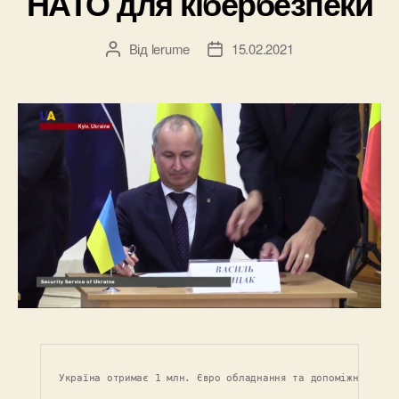
НАТО для кібербезпеки
Від
lerume
15.02.2021
Автор
Дата
запису
запису
Україна отримає 1 млн. Євро обладнання та допоміжних зас