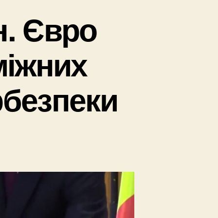
н. Євро
міжних
рбезпеки