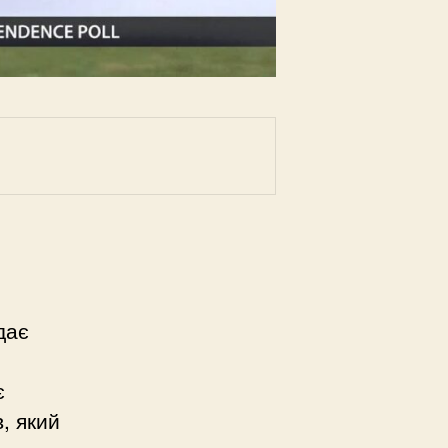
дає
є
, який