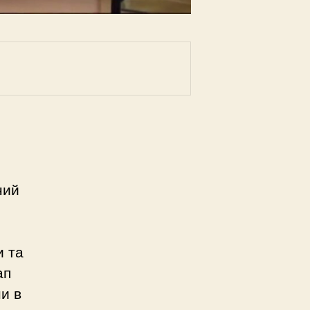
ний
и та
ап
и в