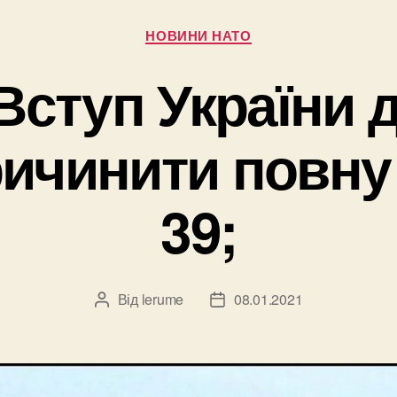
Категорії
НОВИНИ НАТО
 Вступ України
ичинити повну 
39;
Від
lerume
08.01.2021
Автор
Дата
запису
запису