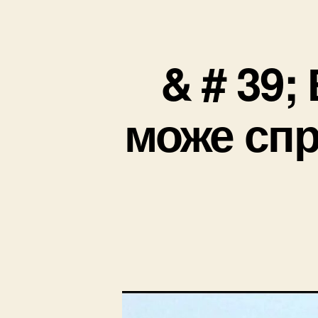
& # 39;
може спр