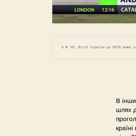
& # 39; Вступ України до НАТО може с
В інши
шлях д
прогол
країні