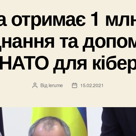
а отримає 1 мл
нання та допо
 НАТО для кібе
Від
lerume
15.02.2021
Автор
Дата
запису
запису