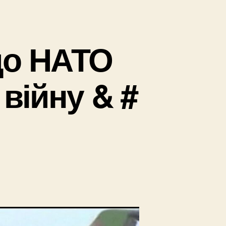
 до НАТО
війну & #