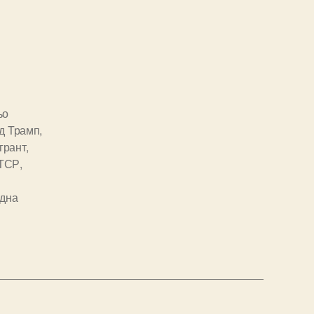
ьо
д Трамп
,
грант
,
ТСР
,
дна