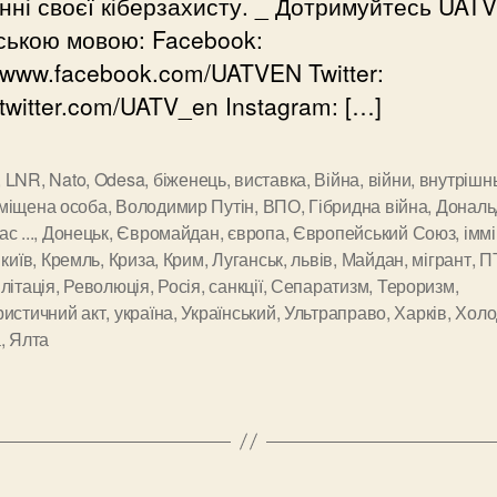
нні своєї кіберзахисту. _ Дотримуйтесь UATV
ською мовою: Facebook:
//www.facebook.com/UATVEN Twitter:
//twitter.com/UATV_en Instagram: […]
,
LNR
,
Nato
,
Odesa
,
біженець
,
виставка
,
Війна
,
війни
,
внутрішн
міщена особа
,
Володимир Путін
,
ВПО
,
Гібридна війна
,
Дональ
с ...
,
Донецьк
,
Євромайдан
,
європа
,
Європейський Союз
,
іммі
,
київ
,
Кремль
,
Криза
,
Крим
,
Луганськ
,
львів
,
Майдан
,
мігрант
,
П
и
літація
,
Революція
,
Росія
,
санкції
,
Сепаратизм
,
Тероризм
,
ристичний акт
,
україна
,
Український
,
Ультраправо
,
Харків
,
Холо
а
,
Ялта