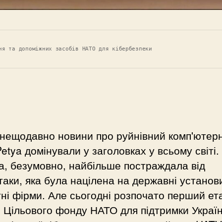
ня та допоміжних засобів НАТО для кібербезпеки
 нещодавно новини про руйнівний комп'ютер
Petya домінували у заголовках у всьому світі.
а, безумовно, найбільше постраждала від
таки, яка була націлена на державні установ
ні фірми. Але сьогодні розпочато перший ет
 Цільового фонду НАТО для підтримки Україн