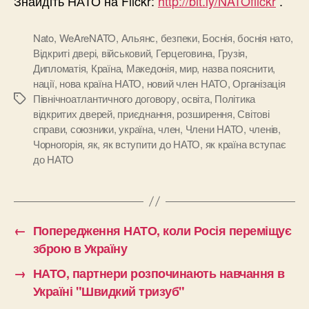
Знайдіть НАТО на Flickr:
http://bit.ly/NATOflickr
.
Nato
,
WeAreNATO
,
Альянс
,
безпеки
,
Боснія
,
боснія нато
,
Відкриті двері
,
військовий
,
Герцеговина
,
Грузія
,
Дипломатія
,
Країна
,
Македонія
,
мир
,
назва пояснити
,
нації
,
нова країна НАТО
,
новий член НАТО
,
Організація
Північноатлантичного договору
,
освіта
,
Політика
Позначки
відкритих дверей
,
приєднання
,
розширення
,
Світові
справи
,
союзники
,
україна
,
член
,
Члени НАТО
,
членів
,
Чорногорія
,
як
,
як вступити до НАТО
,
як країна вступає
до НАТО
←
Попередження НАТО, коли Росія переміщує
зброю в Україну
→
НАТО, партнери розпочинають навчання в
Україні "Швидкий тризуб"