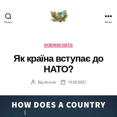
Пошук
Меню
НАТО
в
Україні.
Новини
Категорії
НОВИНИ НАТО
про
Як країна вступає до
НАТО
в
НАТО?
Україні
Від
lerume
10.02.2021
Автор
Дата
запису
запису