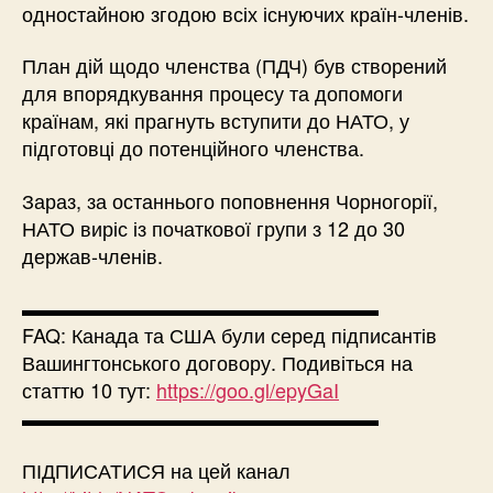
одностайною згодою всіх існуючих країн-членів.
План дій щодо членства (ПДЧ) був створений
для впорядкування процесу та допомоги
країнам, які прагнуть вступити до НАТО, у
підготовці до потенційного членства.
Зараз, за ​​останнього поповнення Чорногорії,
НАТО виріс із початкової групи з 12 до 30
держав-членів.
▬▬▬▬▬▬▬▬▬▬▬▬▬▬▬▬▬▬
FAQ: Канада та США були серед підписантів
Вашингтонського договору. Подивіться на
статтю 10 тут:
https://goo.gl/epyGaI
▬▬▬▬▬▬▬▬▬▬▬▬▬▬▬▬▬▬
ПІДПИСАТИСЯ на цей канал