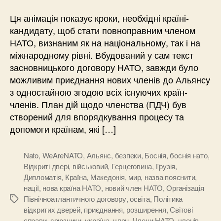
Ця анімація показує кроки, необхідні країні-
кандидату, щоб стати повноправним членом
НАТО, визнаним як на національному, так і на
міжнародному рівні. Вбудований у сам текст
засновницького договору НАТО, завжди було
можливим приєднання нових членів до Альянсу
з одностайною згодою всіх існуючих країн-
членів. План дій щодо членства (ПДЧ) був
створений для впорядкування процесу та
допомоги країнам, які […]
Nato
,
WeAreNATO
,
Альянс
,
безпеки
,
Боснія
,
боснія нато
,
Відкриті двері
,
військовий
,
Герцеговина
,
Грузія
,
Дипломатія
,
Країна
,
Македонія
,
мир
,
назва пояснити
,
нації
,
нова країна НАТО
,
новий член НАТО
,
Організація
Північноатлантичного договору
,
освіта
,
Політика
Позначки
відкритих дверей
,
приєднання
,
розширення
,
Світові
справи
,
союзники
,
україна
,
член
,
Члени НАТО
,
членів
,