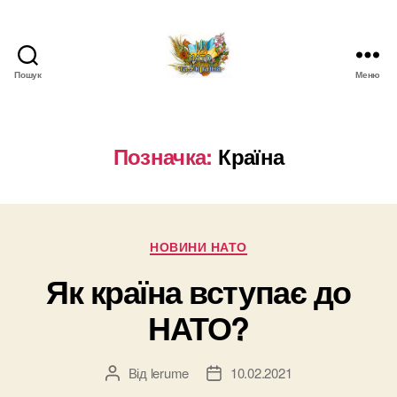
Пошук
Меню
НАТО
в
Україні.
Новини
Позначка:
Країна
про
НАТО
в
Україні
Категорії
НОВИНИ НАТО
Як країна вступає до
НАТО?
Від
lerume
10.02.2021
Автор
Дата
запису
запису