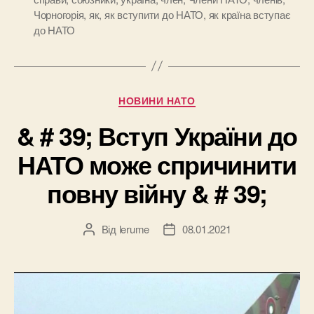
Чорногорія
,
як
,
як вступити до НАТО
,
як країна вступає
до НАТО
Категорії
НОВИНИ НАТО
& # 39; Вступ України до
НАТО може спричинити
повну війну & # 39;
Від
lerume
08.01.2021
Автор
Дата
запису
запису