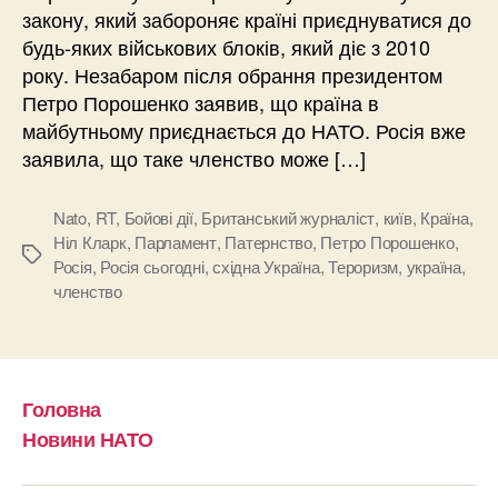
закону, який забороняє країні приєднуватися до
будь-яких військових блоків, який діє з 2010
року. Незабаром після обрання президентом
Петро Порошенко заявив, що країна в
майбутньому приєднається до НАТО. Росія вже
заявила, що таке членство може […]
Nato
,
RT
,
Бойові дії
,
Британський журналіст
,
київ
,
Країна
,
Ніл Кларк
,
Парламент
,
Патернство
,
Петро Порошенко
,
Позначки
Росія
,
Росія сьогодні
,
східна Україна
,
Тероризм
,
україна
,
членство
Головна
Новини НАТО