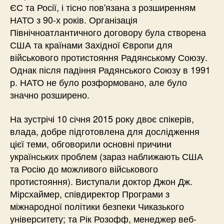
ЄС та Росії, і тісно пов'язана з розширенням
НАТО з 90-х років. Організація
Північноатлантичного договору була створена
США та країнами Західної Європи для
військового протистояння Радянському Союзу.
Однак після падіння Радянського Союзу в 1991
р. НАТО не було розформовано, але було
значно розширено.
На зустрічі 10 січня 2015 року двоє спікерів,
влада, добре підготовлена ​​для дослідження
цієї теми, обговорили основні причини
українських проблем (зараз наближають США
та Росію до можливого військового
протистояння). Виступали доктор Джон Дж.
Мірсхаймер, співдиректор Програми з
міжнародної політики безпеки Чиказького
університету; та Рік Розофф, менеджер веб-