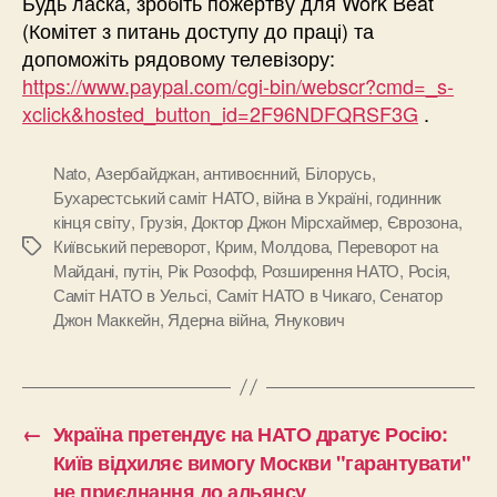
Будь ласка, зробіть пожертву для Work Beat
(Комітет з питань доступу до праці) та
допоможіть рядовому телевізору:
https://www.paypal.com/cgi-bin/webscr?cmd=_s-
xclick&hosted_button_id=2F96NDFQRSF3G
.
Nato
,
Азербайджан
,
антивоєнний
,
Білорусь
,
Бухарестський саміт НАТО
,
війна в Україні
,
годинник
кінця світу
,
Грузія
,
Доктор Джон Мірсхаймер
,
Єврозона
,
Київський переворот
,
Крим
,
Молдова
,
Переворот на
Позначки
Майдані
,
путін
,
Рік Розофф
,
Розширення НАТО
,
Росія
,
Саміт НАТО в Уельсі
,
Саміт НАТО в Чикаго
,
Сенатор
Джон Маккейн
,
Ядерна війна
,
Янукович
←
Україна претендує на НАТО дратує Росію:
Київ відхиляє вимогу Москви "гарантувати"
не приєднання до альянсу