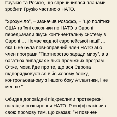
Грузією та Росією, що спричинилася планами
зробити Грузію частиною НАТО.
"Зрозуміло", – зазначив Розофф, – "що політики
США та їхні союзники по НАТО в Європі
передбачали якусь континентальну систему в
Європі … Немає жодної європейської нації …
яка б не була повноправний член НАТО або
член програми "Партнерство заради миру", а в
багатьох випадках кілька проміжних програм …
Отже, мова йде про те, що вся Європа
підпорядковується військовому блоку,
контрольованому з іншого боку Атлантики, і не
менше ".
Обидва доповідачі підкреслили протверезні
наслідки розширення НАТО. Розофф закінчив
свою промову тим, що сказав: "Я повинен