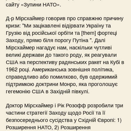
сайту «Зупини НАТО».
Д-р Мірсхаймер говорив про справжню причину
кризи: "Ми зацікавлені відірвати Україну та
Грузію від російської орбіти та [them] фортеці
Заходу, прямо біля порогу Путіна ". Далі
Мірсхаймер нагадує нам, наскільки чутливі
великі держави до такого роду, як реагували
США на перспективу радянських ракет на Кубі в
1962 році. Американська зовнішня політика,
справедливо або помилково, був одержимий
підтримкою доктрини Монро, яка проголошує
гегемонію США в Західній півкулі.
Доктор Мірсхаймер і Рік Розофф розробили три
частини стратегії Заходу щодо Росії та її
безпосереднього сусідства у Східній Європі: 1)
Розширення НАТО, 2) Розширення