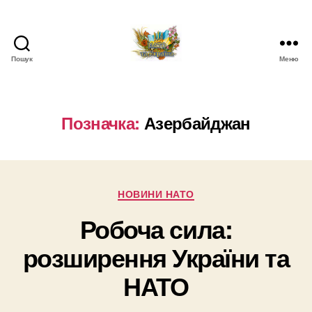
Пошук
Меню
НАТО
в
Україні.
Новини
Позначка:
Азербайджан
про
НАТО
в
Україні
Категорії
НОВИНИ НАТО
Робоча сила:
розширення України та
НАТО