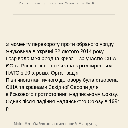
Робоча сила: розширення України та НАТО
З моменту перевороту проти обраного уряду
Януковича в Україні 22 лютого 2014 року
назрівала міжнародна криза – за участю США,
ЄС та Росії, і тісно пов'язана з розширенням
НАТО з 90-х років. Організація
Північноатлантичного договору була створена
США та країнами Західної Європи для
військового протистояння Радянському Союзу.
Однак після падіння Радянського Союзу в 1991
р. […]
Nato
,
Азербайджан
,
антивоєнний
,
Білорусь
,