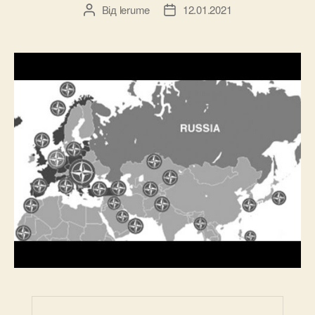
Від
lerume
12.01.2021
Автор
Дата
запису
запису