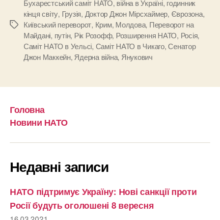
Бухарестський саміт НАТО
,
війна в Україні
,
годинник
кінця світу
,
Грузія
,
Доктор Джон Мірсхаймер
,
Єврозона
,
Київський переворот
,
Крим
,
Молдова
,
Переворот на
Позначки
Майдані
,
путін
,
Рік Розофф
,
Розширення НАТО
,
Росія
,
Саміт НАТО в Уельсі
,
Саміт НАТО в Чикаго
,
Сенатор
Джон Маккейн
,
Ядерна війна
,
Янукович
Головна
Новини НАТО
Недавні записи
НАТО підтримує Україну: Нові санкції проти
Росії будуть оголошені 8 вересня
16.03.2021