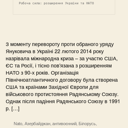
Робоча сила: розширення України та НАТО
З моменту перевороту проти обраного уряду
Януковича в Україні 22 лютого 2014 року
назрівала міжнародна криза – за участю США,
ЄС та Росії, і тісно пов'язана з розширенням
НАТО з 90-х років. Організація
Північноатлантичного договору була створена
США та країнами Західної Європи для
військового протистояння Радянському Союзу.
Однак після падіння Радянського Союзу в 1991
р. […]
Nato
,
Азербайджан
,
антивоєнний
,
Білорусь
,