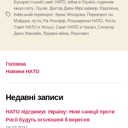
Бухарестський саміт НАТО
,
війна в Україні
,
годинник
кінця світу
,
Грузія
,
Доктор Джон Мірсхаймер
,
Єврозона
,
Київський переворот
,
Крим
,
Молдова
,
Переворот на
Позначки
Майдані
,
путін
,
Рік Розофф
,
Розширення НАТО
,
Росія
,
Саміт НАТО в Уельсі
,
Саміт НАТО в Чикаго
,
Сенатор
Джон Маккейн
,
Ядерна війна
,
Янукович
Головна
Новини НАТО
Недавні записи
НАТО підтримує Україну: Нові санкції проти
Росії будуть оголошені 8 вересня
16.03.2021