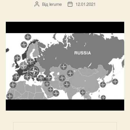
Від
lerume
12.01.2021
Автор
Дата
запису
запису