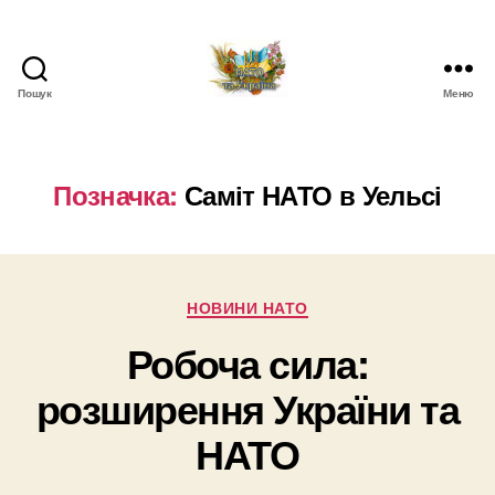
Пошук
Меню
НАТО
в
Україні.
Новини
Позначка:
Саміт НАТО в Уельсі
про
НАТО
в
Україні
Категорії
НОВИНИ НАТО
Робоча сила:
розширення України та
НАТО