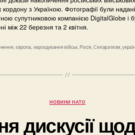
 кордону з Україною. Фотографії були надан
ною супутниковою компанією DigitalGlobe і 
ні між 22 березня та 2 квітня.
гнення
,
європа
,
нарощування військ
,
Росія
,
Сепаратизм
,
украї
и
Категорії
НОВИНИ НАТО
я дискусії що