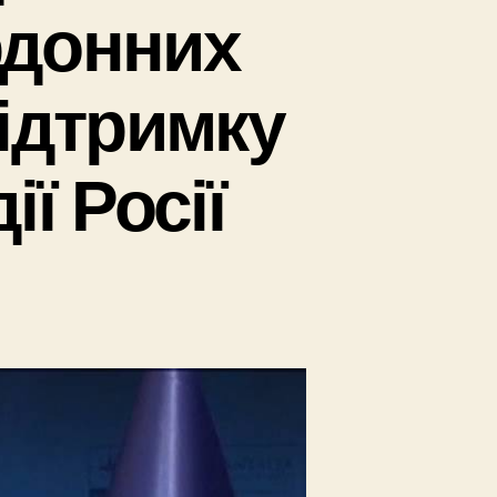
ордонних
ідтримку
ї Росії