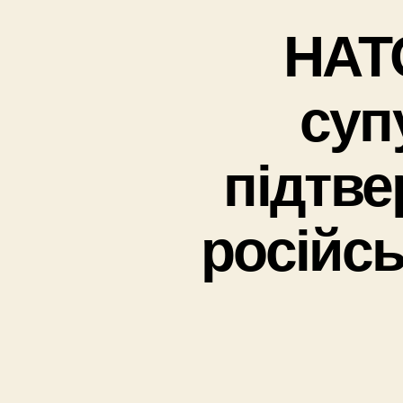
НАТ
суп
підтв
російсь