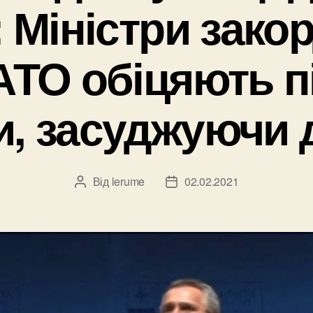
: Міністри зак
АТО обіцяють п
и, засуджуючи ді
Від
lerume
02.02.2021
Автор
Дата
запису
запису