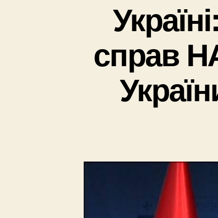
Україні
справ Н
Україн