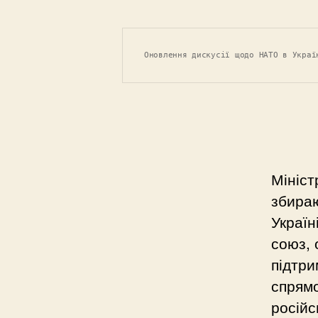
Оновлення дискусії щодо НАТО в Украї
Мініст
збираю
Україн
союз,
підтри
спрям
російс