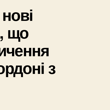
нові
, що
ичення
ордоні з