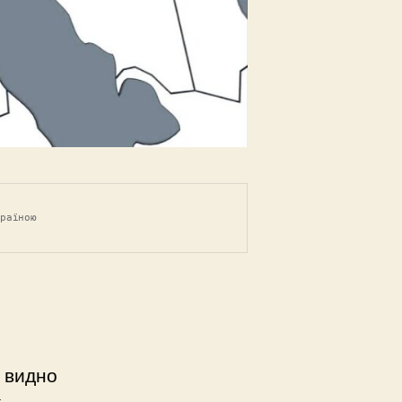
країною
х видно
х