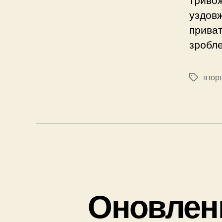
уздовж
приват
зробле
втор
Позначк
Оновленн