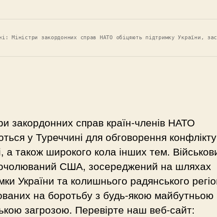
ні: Міністри закордонних справ НАТО обіцяють підтримку України, за
ри закордонних справ країн-членів НАТО
ться у Туреччині для обговорення конфлікту
і, а також широкого кола інших тем. Військов
 очолюваний США, зосереджений на шляхах
мки України та колишнього радянського регіо
ованих на боротьбу з будь-якою майбутньою
ькою загрозою. Перевірте наш веб-сайт: