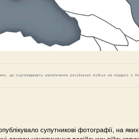
мки, що підтверджують накопичення російських військ на кордоні з У
публікувало супутникові фотографії, на яки
ні докази накопичення російських військови