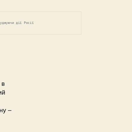
суджуючи дії Росії
 в
ий
ну –