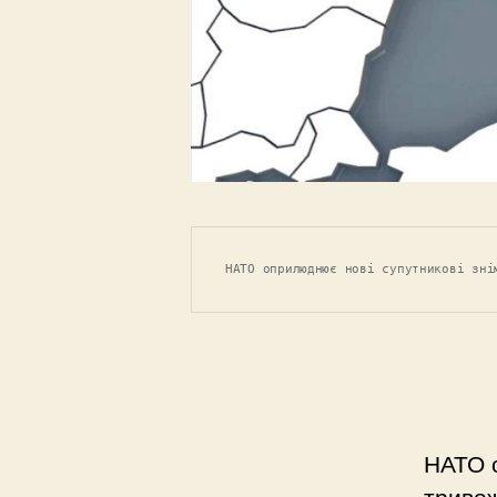
НАТО оприлюднює нові супутникові зні
НАТО о
тривож