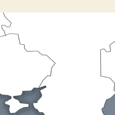
запису
запису