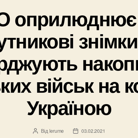
О оприлюднює 
утникові знімки
ерджують накоп
ких військ на к
Україною
Від
lerume
03.02.2021
Автор
Дата