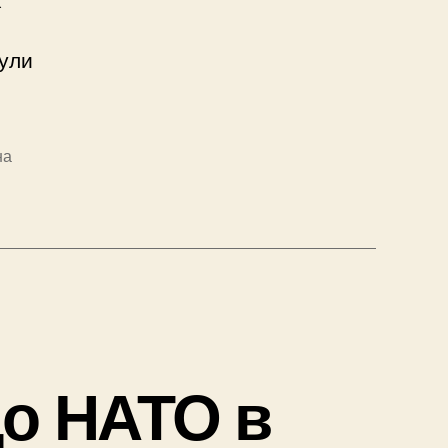
і
були
на
до НАТО в