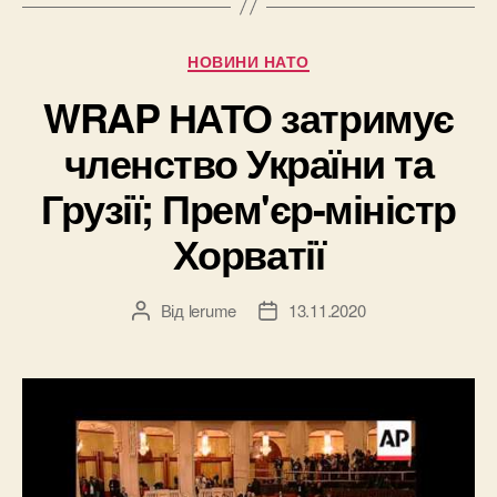
Категорії
НОВИНИ НАТО
WRAP НАТО затримує
членство України та
Грузії; Прем'єр-міністр
Хорватії
Від
lerume
13.11.2020
Автор
Дата
запису
запису