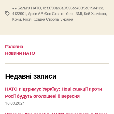
++ Бельгія НАТО
,
0cf3700ab3a0f896ed406f5e619a41ce
,
4122901
,
Архів AP
,
Єнс Столтенберг
,
ЗМІ
,
Кей Хатчісон
,
Позначки
Крим
,
Росія
,
Східна Європа
,
україна
Головна
Новини НАТО
Недавні записи
НАТО підтримує Україну: Нові санкції проти
Росії будуть оголошені 8 вересня
16.03.2021