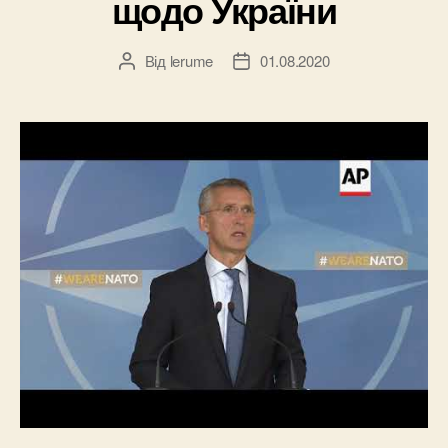
щодо України
Від
lerume
01.08.2020
Автор
Дата
запису
запису