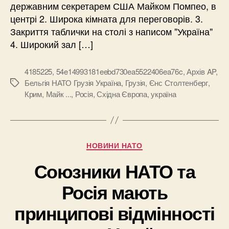
державним секретарем США Майком Помпео, в
центрі 2. Широка кімната для переговорів. 3.
Закриття таблички на столі з написом "Україна"
4. Широкий зал […]
4185225
,
54e14993181eebd730ea5522406ea76c
,
Архів AP
,
Бельгія НАТО Грузія Україна
,
Грузія
,
Єнс Столтенберг
,
Позначки
Крим
,
Майк ...
,
Росія
,
Східна Європа
,
україна
Категорії
НОВИНИ НАТО
Союзники НАТО та
Росія мають
принципові відмінності