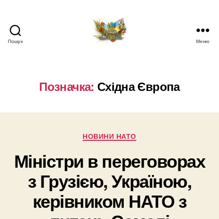
Пошук
Меню
НАТО
в
Україні.
Новини
Позначка:
Східна Європа
про
НАТО
в
Україні
Категорії
НОВИНИ НАТО
Міністри в переговорах
з Грузією, Україною,
керівником НАТО з