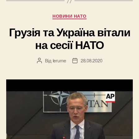
Категорії
НОВИНИ НАТО
Грузія та Україна вітали
на сесії НАТО
Від
lerume
28.08.2020
Автор
Дата
запису
запису