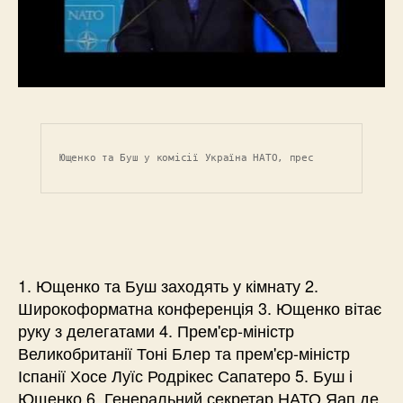
Ющенко та Буш у комісії Україна НАТО, прес
1. Ющенко та Буш заходять у кімнату 2.
Широкоформатна конференція 3. Ющенко вітає
руку з делегатами 4. Прем'єр-міністр
Великобританії Тоні Блер та прем'єр-міністр
Іспанії Хосе Луїс Родрікес Сапатеро 5. Буш і
Ющенко 6. Генеральний секретар НАТО Яап де