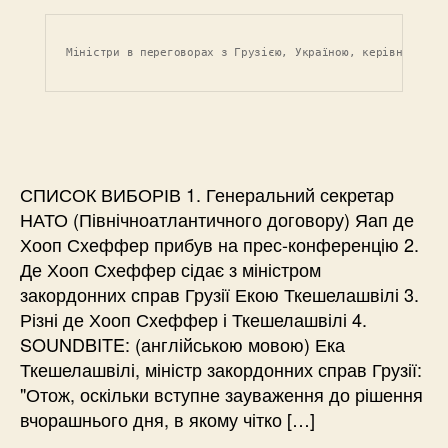
Міністри в переговорах з Грузією, Україною, керівником Н
СПИСОК ВИБОРІВ 1. Генеральний секретар
НАТО (Північноатлантичного договору) Яап де
Хооп Схеффер прибув на прес-конференцію 2.
Де Хооп Схеффер сідає з міністром
закордонних справ Грузії Екою Ткешелашвілі 3.
Різні де Хооп Схеффер і Ткешелашвілі 4.
SOUNDBITE: (англійською мовою) Ека
Ткешелашвілі, міністр закордонних справ Грузії:
"Отож, оскільки вступне зауваження до рішення
вчорашнього дня, в якому чітко […]