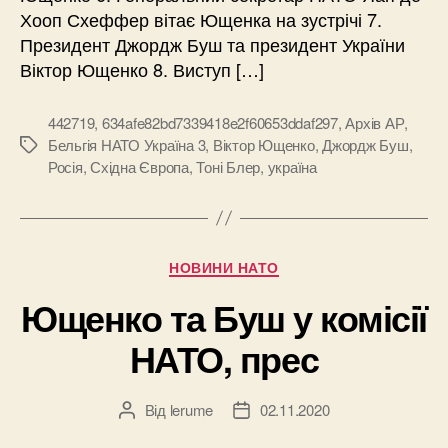
Хооп Схеффер вітає Ющенка на зустрічі 7.
Президент Джордж Буш та президент України
Віктор Ющенко 8. Виступ […]
442719
,
634afe82bd7339418e2f60653ddaf297
,
Архів АР
,
Бельгія НАТО Україна 3
,
Віктор Ющенко
,
Джордж Буш
,
Позначки
Росія
,
Східна Європа
,
Тоні Блер
,
україна
Категорії
НОВИНИ НАТО
Ющенко та Буш у комісії
НАТО, прес
Від
lerume
02.11.2020
Автор
Дата
запису
запису