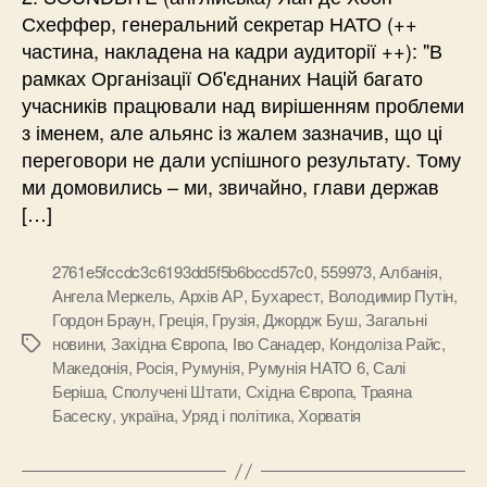
Схеффер, генеральний секретар НАТО (++
частина, накладена на кадри аудиторії ++): "В
рамках Організації Об'єднаних Націй багато
учасників працювали над вирішенням проблеми
з іменем, але альянс із жалем зазначив, що ці
переговори не дали успішного результату. Тому
ми домовились – ми, звичайно, глави держав
[…]
2761e5fccdc3c6193dd5f5b6bccd57c0
,
559973
,
Албанія
,
Ангела Меркель
,
Архів АР
,
Бухарест
,
Володимир Путін
,
Гордон Браун
,
Греція
,
Грузія
,
Джордж Буш
,
Загальні
новини
,
Західна Європа
,
Іво Санадер
,
Кондоліза Райс
,
Позначки
Македонія
,
Росія
,
Румунія
,
Румунія НАТО 6
,
Салі
Беріша
,
Сполучені Штати
,
Східна Європа
,
Траяна
Басеску
,
україна
,
Уряд і політика
,
Хорватія