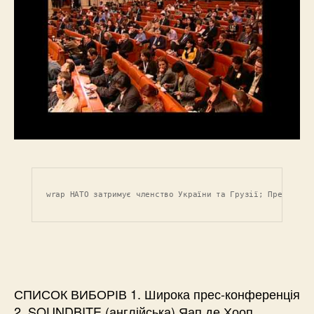
wrap НАТО затримує членство України та Грузії; Прем'єр м
СПИСОК ВИБОРІВ 1. Широка прес-конференція
2. SOUNDBITE (англійська) Яап де Хооп