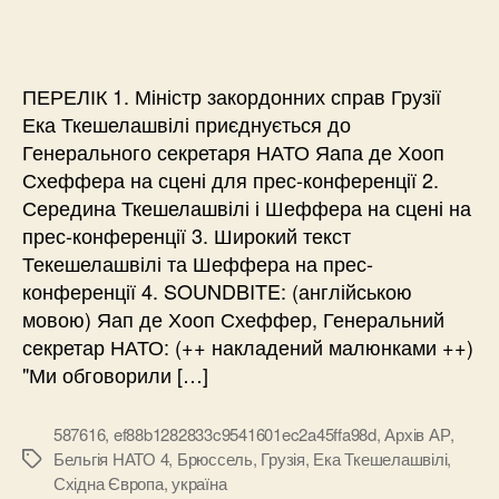
ПЕРЕЛІК 1. Міністр закордонних справ Грузії
Ека Ткешелашвілі приєднується до
Генерального секретаря НАТО Яапа де Хооп
Схеффера на сцені для прес-конференції 2.
Середина Ткешелашвілі і Шеффера на сцені на
прес-конференції 3. Широкий текст
Текешелашвілі та Шеффера на прес-
конференції 4. SOUNDBITE: (англійською
мовою) Яап де Хооп Схеффер, Генеральний
секретар НАТО: (++ накладений малюнками ++)
"Ми обговорили […]
587616
,
ef88b1282833c9541601ec2a45ffa98d
,
Архів АР
,
Бельгія НАТО 4
,
Брюссель
,
Грузія
,
Ека Ткешелашвілі
,
Позначки
Східна Європа
,
україна