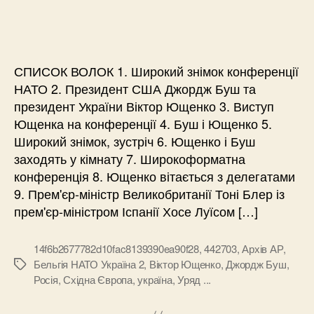
СПИСОК ВОЛОК 1. Широкий знімок конференції
НАТО 2. Президент США Джордж Буш та
президент України Віктор Ющенко 3. Виступ
Ющенка на конференції 4. Буш і Ющенко 5.
Широкий знімок, зустріч 6. Ющенко і Буш
заходять у кімнату 7. Широкоформатна
конференція 8. Ющенко вітається з делегатами
9. Прем'єр-міністр Великобританії Тоні Блер із
прем'єр-міністром Іспанії Хосе Луїсом […]
14f6b2677782d10fac8139390ea90f28
,
442703
,
Архів АР
,
Бельгія НАТО Україна 2
,
Віктор Ющенко
,
Джордж Буш
,
Позначки
Росія
,
Східна Європа
,
україна
,
Уряд ...