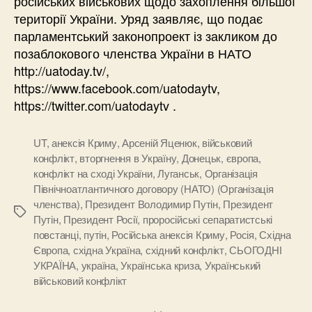
російських військових щодо захоплення більшої
території України. Уряд заявляє, що подає
парламентський законопроект із закликом до
позаблокового членства України в НАТО
http://uatoday.tv/,
https://www.facebook.com/uatodaytv,
https://twitter.com/uatodaytv .
UT
,
анексія Криму
,
Арсеній Яценюк
,
військовий
конфлікт
,
вторгнення в Україну
,
Донецьк
,
європа
,
конфлікт на сході України
,
Луганськ
,
Організація
Північноатлантичного договору (НАТО) (Організація
членства)
,
Президент Володимир Путін
,
Президент
Позначки
Путін
,
Президент Росії
,
проросійські сепаратистські
повстанці
,
путін
,
Російська анексія Криму
,
Росія
,
Східна
Європа
,
східна Україна
,
східний конфлікт
,
СЬОГОДНІ
УКРАЇНА
,
україна
,
Українська криза
,
Український
військовий конфлікт