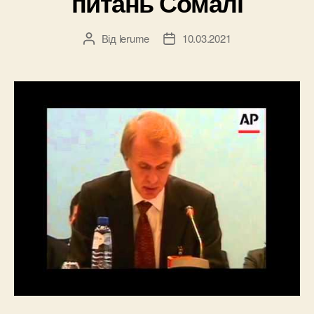
питань Сомалі
Від
lerume
10.03.2021
Автор
Дата
запису
запису