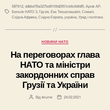
587612
,
ddbbd76a327bd9109d2951cb6c9dfdf5
,
Архів АР
,
Бельгія НАТО 3
,
Грузія
,
Ека Ткешелашвілі
,
Сомалі
,
Позначки
Східна Африка
,
Східна Європа
,
україна
,
Уряд і політика
Категорії
НОВИНИ НАТО
На переговорах глава
НАТО та міністри
закордонних справ
Грузії та України
Від
lerume
24.02.2021
Автор
Дата
запису
запису